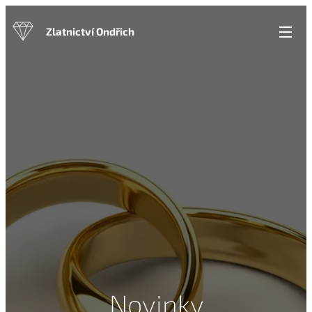
Zlatnictví Ondřich
Novinky