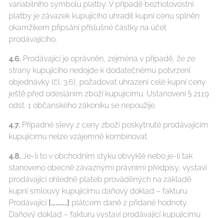
variabilního symbolu platby. V případě bezhotovostní
platby je závazek kupujícího uhradit kupní cenu splněn
okamžikem připsání příslušné částky na účet
prodávajícího.
4.6.
Prodávající je oprávněn, zejména v případě, že ze
strany kupujícího nedojde k dodatečnému potvrzení
objednávky (čl. 3.6), požadovat uhrazení celé kupní ceny
ještě před odesláním zboží kupujícímu. Ustanovení § 2119
odst. 1 občanského zákoníku se nepoužije.
4.7.
Případné slevy z ceny zboží poskytnuté prodávajícím
kupujícímu nelze vzájemně kombinovat.
4.8.
Je-li to v obchodním styku obvyklé nebo je-li tak
stanoveno obecně závaznými právními předpisy, vystaví
prodávající ohledně plateb prováděných na základě
kupní smlouvy kupujícímu daňový doklad – fakturu.
Prodávající
[………..]
plátcem daně z přidané hodnoty.
Daňový doklad – fakturu vystaví prodávající kupujícímu