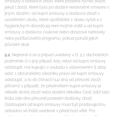
smlouvy o dodávce zboží, které podléhá rychlé zkáze,
jakož i zboží, které bylo po dodání nenávratně smíseno s
jiným zbožím, od kupní smlouvy o dodávce zboží v
uzavřeném obalu, které spotřebitel z obalu vyňal a z
hygienických důvodů jej není možné vrátit a od kupní
smlouvy o dodávce zvukové nebo obrazové nahrávky
nebo počítačového programu, pokud porušil jejich
původní obal.
5.2.
Nejedná-li se o případ uvedený v čl. 5.1 obchodních
podmínek či o jiný případ, kdy nelze od kupní smlouvy
odstoupit, má kupující v souladu s ustanovením § 1829
odst. 1 občanského zákoníku právo od kupní smlouvy
odstoupit, a to do čtrnácti (14) dnů od převzetí zboží,
přičemž v případě, že předmětem kupní smlouvy je
několik druhů zboží nebo dodání několika částí, běží tato
lhůta ode dne převzetí poslední dodávky zboží.
Odstoupení od kupní smlouvy musí být prodávajícímu
odesláno ve lhůtě uvedené v předchozí větě. Pro