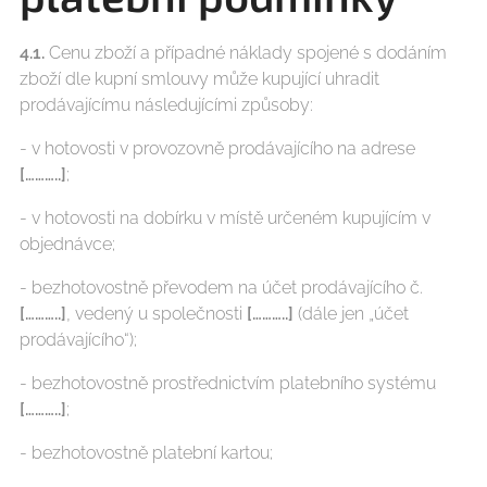
4.1.
Cenu zboží a případné náklady spojené s dodáním
zboží dle kupní smlouvy může kupující uhradit
prodávajícímu následujícími způsoby:
- v hotovosti v provozovně prodávajícího na adrese
[………..]
;
- v hotovosti na dobírku v místě určeném kupujícím v
objednávce;
- bezhotovostně převodem na účet prodávajícího č.
[………..]
, vedený u společnosti
[………..]
(dále jen „účet
prodávajícího“);
- bezhotovostně prostřednictvím platebního systému
[………..]
;
- bezhotovostně platební kartou;