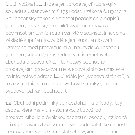
[………]
, vložka
[……….]
(dále jen „prodávající“) upravují v
souladu s ustanovením § 1751 odst. 1 zákona č. 89/2012
Sb., občanský zákoník, ve znění pozdějších předpisů
(dále jen „občanský zákoník“) vzájemná práva a
povinnosti smluvních stran vzniklé v souvislosti nebo na
základě kupní smlouvy (dále jen „kupní smlouva“)
uzavírané mezi prodávajícím a jinou fyzickou osobou
(dále jen „kupující“) prostřednictvím internetového
obchodu prodávajícího. Internetový obchod je
prodávajícím provozován na webové stránce umístěné
na internetové adrese
[………]
(dále jen „webová stránka“), a
to prostřednictvím rozhraní webové stránky (dále jen
„webové rozhraní obchodu“).
1.2.
Obchodní podmínky se nevztahují na případy, kdy
osoba, která má v úmyslu nakoupit zboží od
prodávajícího, je právnickou osobou či osobou, jež jedná
při objednávání zboží v rámci své podnikatelské činnosti
nebo v rámci svého samostatného výkonu povolání.