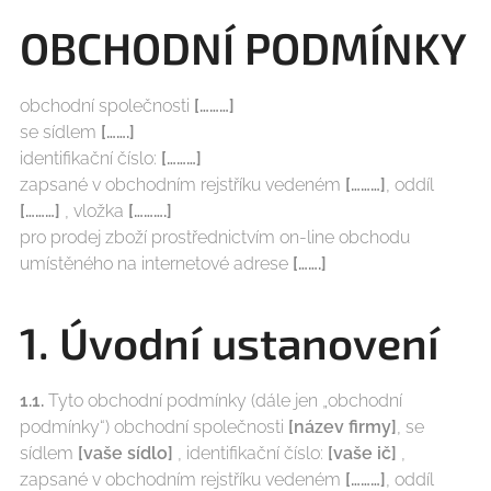
OBCHODNÍ PODMÍNKY
obchodní společnosti
[………]
se sídlem
[…….]
identifikační číslo:
[………]
zapsané v obchodním rejstříku vedeném
[………]
, oddíl
[………]
, vložka
[……….]
pro prodej zboží prostřednictvím on-line obchodu
umístěného na internetové adrese
[…….]
1. Úvodní ustanovení
1.1.
Tyto obchodní podmínky (dále jen „obchodní
podmínky“) obchodní společnosti
[název firmy]
, se
sídlem
[vaše sídlo]
, identifikační číslo:
[vaše ič]
,
zapsané v obchodním rejstříku vedeném
[………]
, oddíl