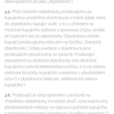
(dále společně jen jako „objednávka“).
3.5.
Před zasláním objednávky prodávajícímu je
kupujícímu umožněno zkontrolovat a měnit údaje, které
do objednávky kupující vložil, a to i s ohledem na
možnost kupujícího zjišťovat a opravovat chyby vzniklé
při zadávání dat do objednávky. Objednávku odešle
kupující prodávajícímu kliknutím na tlačítko „Dokončit
objednávku“. Údaje uvedené v objednávce jsou
prodávajícím považovány za správné. Prodávající
neprodleně po obdržení objednávky toto obdržení
kupujícímu potvrdí elektronickou poštou, a to na adresu
elektronické pošty kupujícího uvedenou v uživatelském
účtu či v objednávce (dále jen „elektronická adresa
kupujícího“).
3.6.
Prodávající je vždy oprávněn v závislosti na
charakteru objednávky (množství zboží, výše kupní ceny,
předpokládané náklady na dopravu) požádat kupujícího
o dodatečné potvrzení objednávky (například písemně či