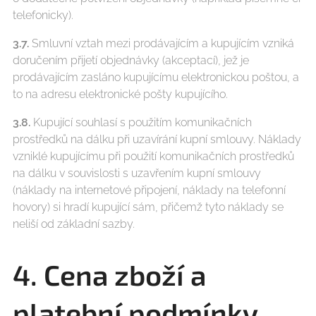
telefonicky).
3.7.
Smluvní vztah mezi prodávajícím a kupujícím vzniká
doručením přijetí objednávky (akceptací), jež je
prodávajícím zasláno kupujícímu elektronickou poštou, a
to na adresu elektronické pošty kupujícího.
3.8.
Kupující souhlasí s použitím komunikačních
prostředků na dálku při uzavírání kupní smlouvy. Náklady
vzniklé kupujícímu při použití komunikačních prostředků
na dálku v souvislosti s uzavřením kupní smlouvy
(náklady na internetové připojení, náklady na telefonní
hovory) si hradí kupující sám, přičemž tyto náklady se
neliší od základní sazby.
4. Cena zboží a
platební podmínky