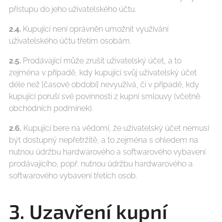
přístupu do jeho uživatelského účtu.
2.4.
Kupující není oprávněn umožnit využívání
uživatelského účtu třetím osobám.
2.5.
Prodávající může zrušit uživatelský účet, a to
zejména v případě, kdy kupující svůj uživatelský účet
déle než [časové období] nevyužívá, či v případě, kdy
kupující poruší své povinnosti z kupní smlouvy (včetně
obchodních podmínek).
2.6.
Kupující bere na vědomí, že uživatelský účet nemusí
být dostupný nepřetržitě, a to zejména s ohledem na
nutnou údržbu hardwarového a softwarového vybavení
prodávajícího, popř. nutnou údržbu hardwarového a
softwarového vybavení třetích osob.
3. Uzavření kupní