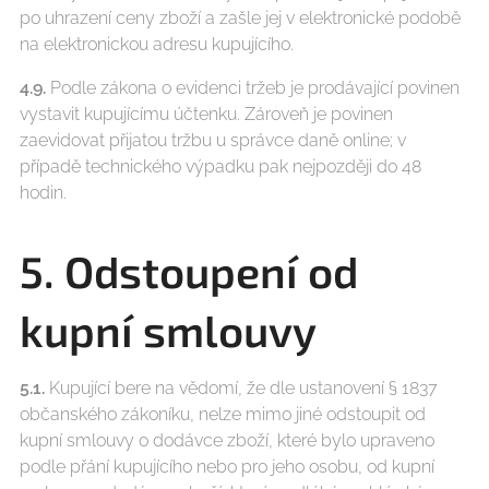
po uhrazení ceny zboží a zašle jej v elektronické podobě
na elektronickou adresu kupujícího.
4.9.
Podle zákona o evidenci tržeb je prodávající povinen
vystavit kupujícímu účtenku. Zároveň je povinen
zaevidovat přijatou tržbu u správce daně online; v
případě technického výpadku pak nejpozději do 48
hodin.
5. Odstoupení od
kupní smlouvy
5.1.
Kupující bere na vědomí, že dle ustanovení § 1837
občanského zákoníku, nelze mimo jiné odstoupit od
kupní smlouvy o dodávce zboží, které bylo upraveno
podle přání kupujícího nebo pro jeho osobu, od kupní