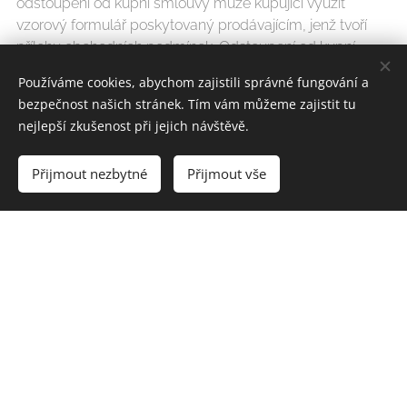
odstoupení od kupní smlouvy může kupující využit
vzorový formulář poskytovaný prodávajícím, jenž tvoří
přílohu obchodních podmínek. Odstoupení od kupní
smlouvy může kupující zasílat mimo jiné na adresu
Používáme cookies, abychom zajistili správné fungování a
provozovny prodávajícího či na adresu elektronické pošty
bezpečnost našich stránek. Tím vám můžeme zajistit tu
prodávajícího
[………..]
.
nejlepší zkušenost při jejich návštěvě.
5.3.
V případě odstoupení od kupní smlouvy dle čl. 5.2
obchodních podmínek se kupní smlouva od počátku ruší.
Přijmout nezbytné
Přijmout vše
Zboží musí být kupujícím prodávajícímu vráceno do
čtrnácti (14) dnů od doručení odstoupení od kupní
smlouvy prodávajícímu. Odstoupí-li kupující od kupní
smlouvy, nese kupující náklady spojené s navrácením
zboží prodávajícímu, a to i v tom případě, kdy zboží
nemůže být vráceno pro svou povahu obvyklou poštovní
cestou.
5.4.
V případě odstoupení od kupní smlouvy dle čl. 5.2
obchodních podmínek vrátí prodávající peněžní
prostředky přijaté od kupujícího do čtrnácti (14) dnů od