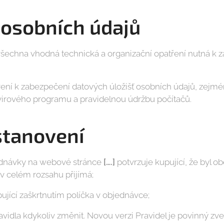
osobních údajů
 všechna vhodná technická a organizační opatření nutná k
tření k zabezpečení datových úložišť osobních údajů, zejm
ivirového programu a pravidelnou údržbu počítačů.
stanovení
ednávky na webové stránce
[….]
potvrzuje kupující, že byl
v celém rozsahu přijímá;
pující zaškrtnutím políčka v objednávce;
vidla kdykoliv změnit. Novou verzi Pravidel je povinný zve