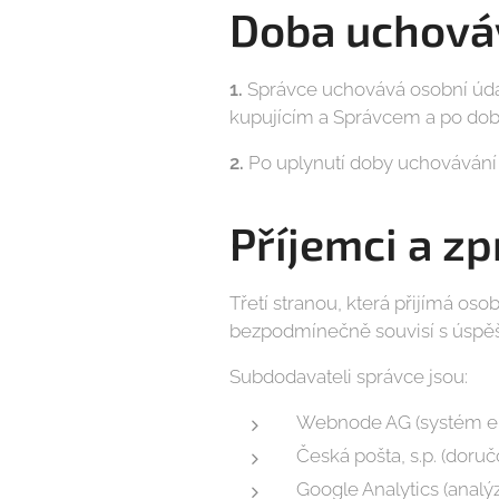
Doba uchováv
1.
Správce uchovává osobní údaj
kupujícím a Správcem a po dobu
2.
Po uplynutí doby uchovávání
Příjemci a z
Třetí stranou, která přijímá os
bezpodmínečně souvisí s úspěš
Subdodavateli správce jsou:
Webnode AG (systém e-
Česká pošta, s.p. (doruč
Google Analytics (analý