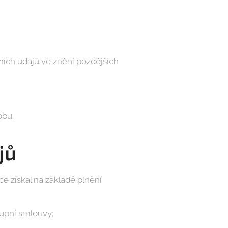
ích údajů ve znění pozdějších
obu.
jů
e získal na základě plnění
Kupní smlouvy;