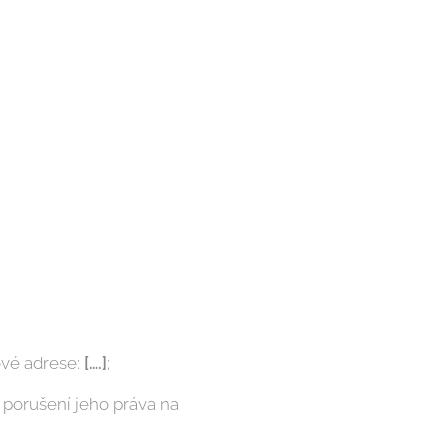
ové adrese:
[….]
;
 porušení jeho práva na