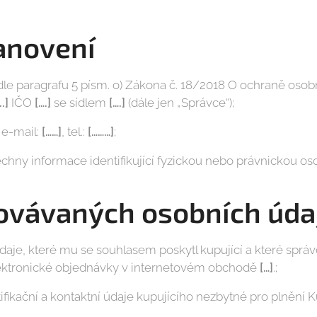
anovení
e paragrafu 5 písm. o) Zákona č. 18/2018 O ochraně osobn
..]
IČO
[….]
se sídlem
[….]
(dále jen „Správce“);
 e-mail:
[……]
, tel.:
[………]
;
chny informace identifikující fyzickou nebo právnickou os
ovávaných osobních úda
je, které mu se souhlasem poskytl kupující a které správc
ektronické objednávky v internetovém obchodě
[…]
.;
fikační a kontaktní údaje kupujícího nezbytné pro plnění 