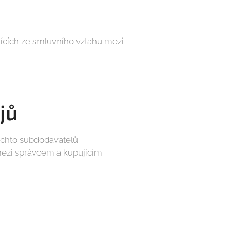
ících ze smluvního vztahu mezi
jů
těchto subdodavatelů
ezi správcem a kupujícím.