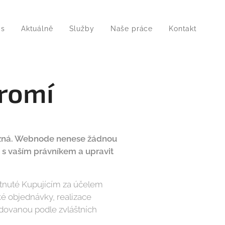
ás
Aktuálně
Služby
Naše práce
Kontakt
kromí
vazná. Webnode nenese žádnou
s vaším právníkem a upravit
tnuté Kupujícím za účelem
é objednávky, realizace
dovanou podle zvláštních