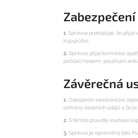
Zabezpečení 
1.
Správce prohlašuje, že přijal
kupujícího;
2.
Správce přijal technická opa
počítači heslem, používání ant
Závěrečná u
1.
Odesláním elektronické obj
ochrany osobních údajů a že je 
2.
S těmito pravidly souhlasí ku
3.
Správce je oprávněný tato Pra