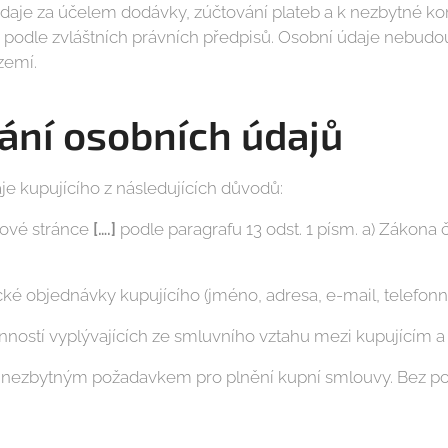
daje za účelem dodávky, zúčtování plateb a k nezbytné k
podle zvláštních právních předpisů. Osobní údaje nebud
zemí.
ání osobních údajů
e kupujícího z následujících důvodů:
bové stránce
[….]
podle paragrafu 13 odst. 1 písm. a) Zákona
ké objednávky kupujícího (jméno, adresa, e-mail, telefonní 
nností vyplývajících ze smluvního vztahu mezi kupujícím 
e nezbytným požadavkem pro plnění kupní smlouvy. Bez po