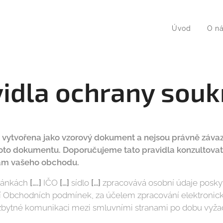
Úvod
O n
idla ochrany sou
la vytvořena jako vzorový dokument a nejsou právně zá
oto dokumentu. Doporučujeme tato pravidla konzultovat 
bám vašeho obchodu.
ránkách
[….]
IČO
[…]
sídlo
[…]
zpracovává osobní údaje posky
í Obchodních podmínek, za účelem zpracování elektronick
ezbytné komunikaci mezi smluvními stranami po dobu vyža