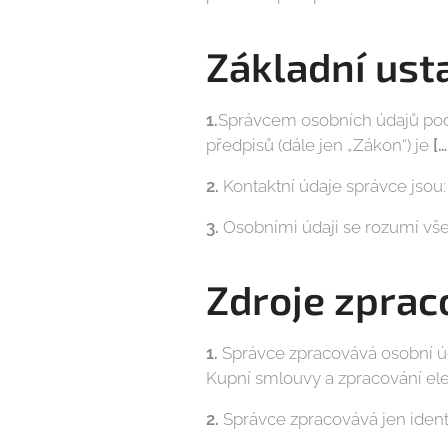
Základní ust
1.
Správcem osobních údajů podl
předpisů (dále jen „Zákon“) je
[…
2.
Kontaktní údaje správce jsou:
3.
Osobními údaji se rozumí vše
Zdroje zprac
1.
Správce zpracovává osobní úda
Kupní smlouvy a zpracování el
2.
Správce zpracovává jen identi