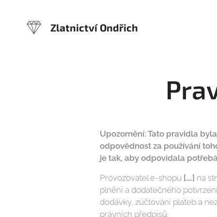
Zlatnictví Ondřich
Prav
Upozornění: Tato pravidla by
odpovědnost za používání toh
je tak, aby odpovídala potře
Provozovatel e-shopu
[….]
na st
plnění a dodatečného potvrzen
dodávky, zúčtování plateb a n
právních předpisů.