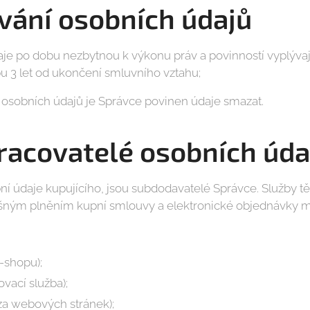
ání osobních údajů
e po dobu nezbytnou k výkonu práv a povinností vyplývaj
 3 let od ukončení smluvního vztahu;
 osobních údajů je Správce povinen údaje smazat.
pracovatelé osobních úda
obní údaje kupujícího, jsou subdodavatelé Správce. Služby 
ným plněním kupní smlouvy a elektronické objednávky m
shopu);
ovací služba);
za webových stránek);